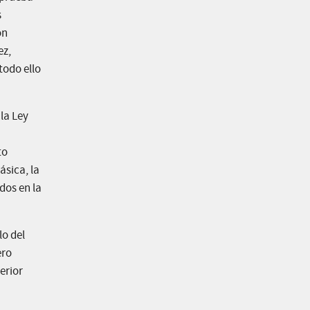
s
on
ez,
todo ello
la Ley
to
ásica, la
dos en la
o del
ero
erior