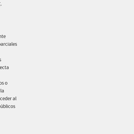
,
nte
parciales
s
recta
os o
la
ceder al
públicos