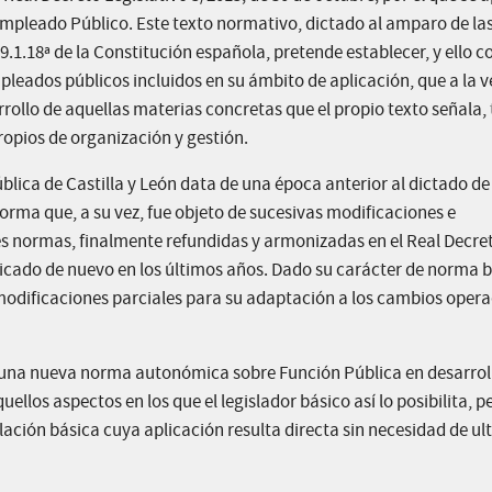
 Empleado Público. Este texto normativo, dictado al amparo de la
9.1.18ª de la Constitución española, pretende establecer, y ello c
eados públicos incluidos en su ámbito de aplicación, que a la v
rrollo de aquellas materias concretas que el propio texto señala, 
propios de organización y gestión.
blica de Castilla y León data de una época anterior al dictado de 
orma que, a su vez, fue objeto de sucesivas modificaciones e
es normas, finalmente refundidas y armonizadas en el Real Decre
dificado de nuevo en los últimos años. Dado su carácter de norma b
modificaciones parciales para su adaptación a los cambios opera
 una nueva norma autonómica sobre Función Pública en desarroll
llos aspectos en los que el legislador básico así lo posibilita, p
lación básica cuya aplicación resulta directa sin necesidad de ult