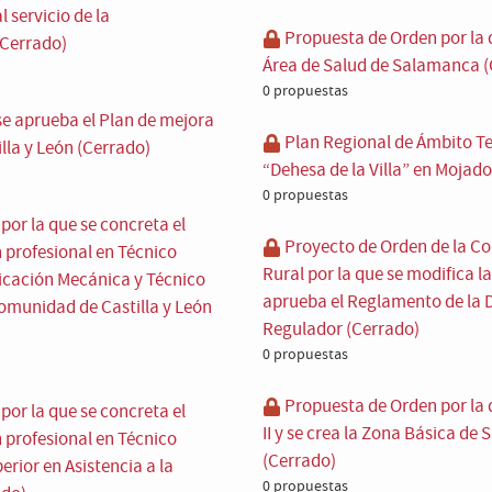
 servicio de la
Propuesta de Orden por la 
(Cerrado)
Área de Salud de Salamanca (
0 propuestas
 se aprueba el Plan de mejora
Plan Regional de Ámbito Ter
illa y León (Cerrado)
“Dehesa de la Villa” en Mojado
0 propuestas
or la que se concreta el
Proyecto de Orden de la Con
n profesional en Técnico
Rural por la que se modifica la
icación Mecánica y Técnico
aprueba el Reglamento de la 
Comunidad de Castilla y León
Regulador (Cerrado)
0 propuestas
Propuesta de Orden por la 
or la que se concreta el
II y se crea la Zona Básica de 
n profesional en Técnico
(Cerrado)
rior en Asistencia a la
0 propuestas