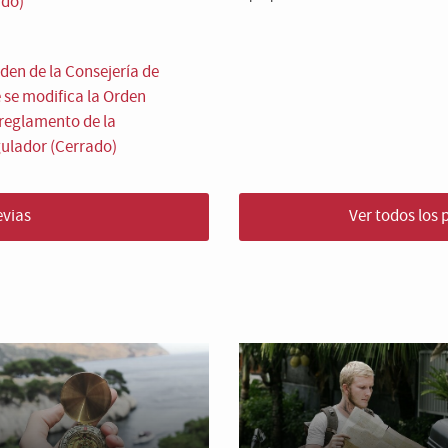
ado)
den de la Consejería de
e se modifica la Orden
l reglamento de la
ulador (Cerrado)
evias
Ver todos los