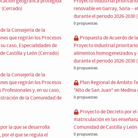
dicación geográfica protegida
Proyecto Industrial prioritar
 (Cerrado)
renovable en Garray, Soria 
durante el periodo 2026-2030 
0 propuestas
e la Consejería de la
unes que regirán los Procesos
Propuesta de Acuerdo de la 
n su caso, Especialidades de
Proyecto Industrial prioritario
e Castilla y León (Cerrado)
alimentos homogeneizados y d
durante el periodo 2026-2030 
0 propuestas
e la Consejería de la
unes que regirán los Procesos
Plan Regional de Ámbito Ter
s Profesionales y, en su caso,
"Alto de San Juan" en Medina 
nistración de la Comunidad de
0 propuestas
Proyecto de Decreto por el 
matriculación en las enseñanza
or la que se desarrolla
Comunidad de Castilla y León
por el que se regula el
0 propuestas