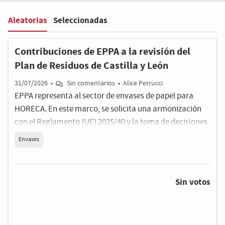
Aleatorias
Seleccionadas
Filter
:
Contribuciones de EPPA a la revisión del
Plan de Residuos de Castilla y León
31/07/2026
•
Sin comentarios
•
Alice Petrucci
EPPA representa al sector de envases de papel para
HORECA. En este marco, se solicita una armonización
con el Reglamento (UE) 2025/40 y la toma de decisiones
basadas en evidencia científica.
Envases
Sin votos