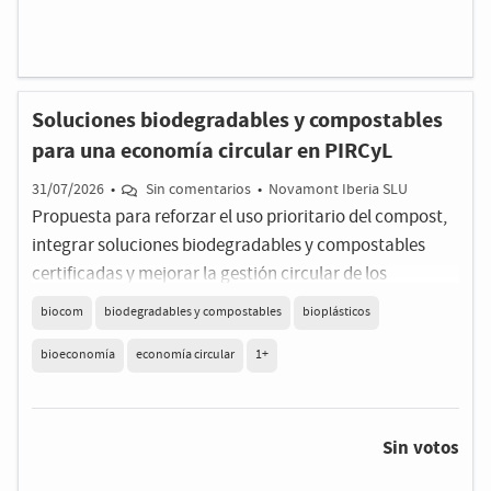
Soluciones biodegradables y compostables
para una economía circular en PIRCyL
31/07/2026
•
Sin comentarios
•
Novamont Iberia SLU
Propuesta para reforzar el uso prioritario del compost,
integrar soluciones biodegradables y compostables
certificadas y mejorar la gestión circular de los
biorresiduos agrícolas y urbanos.
biocom
biodegradables y compostables
bioplásticos
bioeconomía
economía circular
1+
Sin votos