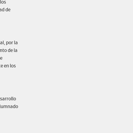
los
ad de
l, por la
nto de la
de
e en los
sarrollo
 alumnado