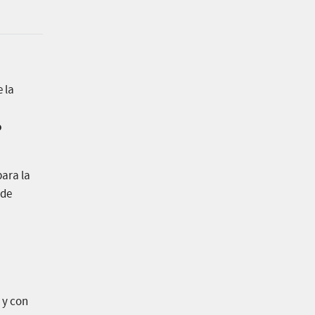
e la
o
para la
 de
 y con