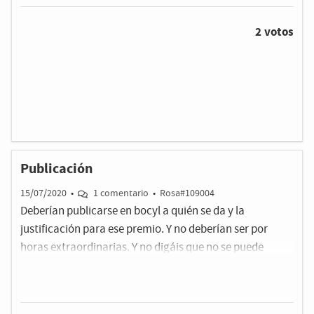
2 votos
Publicación
15/07/2020
•
1 comentario
•
Rosa#109004
Deberían publicarse en bocyl a quién se da y la
justificación para ese premio. Y no deberían ser por
horas extraordinarias. Y no digáis que no se puede
publicar por Ley de Protección de Datos, porque hay
casos en los que si se publican nombres.