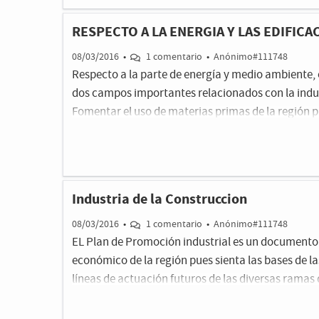
RESPECTO A LA ENERGIA Y LAS EDIFICA
08/03/2016
•
1 comentario
•
Anónimo#111748
Respecto a la parte de energía y medio ambiente,
dos campos importantes relacionados con la indust
Fomentar el uso de materias primas de la región pa
infraestructuras, mejorando así el ciclo de vida d
las emisiones a la atmósfera.2.- Impulsar los edif
los de nueva construcción como la rehabilitación. 
consumen el 40 % de la energía total, resulta impr
Industria de la Construccion
estratégicas sobre los mismos para aprovechar el 
08/03/2016
•
1 comentario
•
Anónimo#111748
EL Plan de Promoción industrial es un documento 
económico de la región pues sienta las bases de las
líneas de actuación futuros de las diversas ramas 
aportamos en su día al Plan, seguimos manteniend
para la economía regional realizar un apartado esp