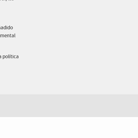
Añadido
damental
a política