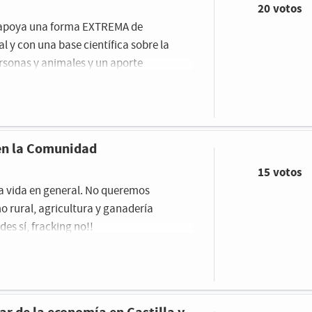
20 votos
o apoya una forma EXTREMA de
l y con una base científica sobre la
ersonas y animales y un aporte
 en la Comunidad
15 votos
la vida en general. No queremos
o rural, agricultura y ganadería
des sí, fracking no!!