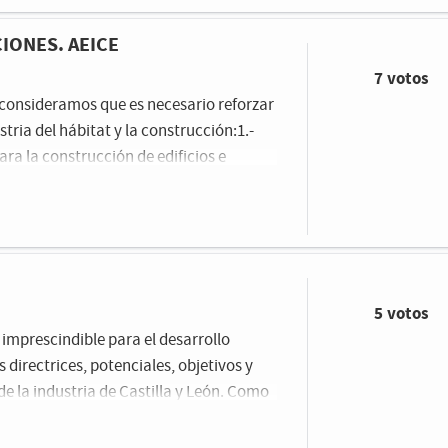
CIONES. AEICE
7 votos
 consideramos que es necesario reforzar
ria del hábitat y la construcción:1.-
ra la construcción de edificios e
e las mismas, y reduciendo por lo tanto
icios de consumo casi nulo (ECCN) tanto
Partiendo de la base de que los edificios
escindible incluir actuaciones
potencial de mejora de ese sector.
5 votos
imprescindible para el desarrollo
 directrices, potenciales, objetivos y
de la industria de Castilla y León. Como
o que resulta de vital importancia
ecífico para la gran olvidada del Plan,