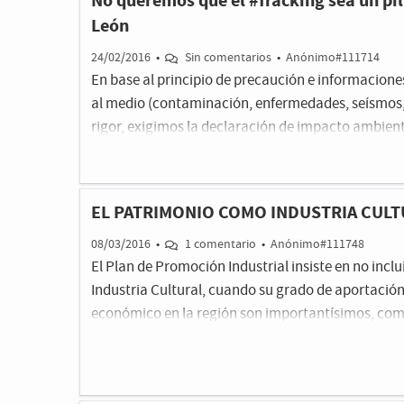
No queremos que el #fracking sea un pil
León
24/02/2016
•
Sin comentarios
•
Anónimo#111714
En base al principio de precaución e informacion
al medio (contaminación, enfermedades, seísmos, e
rigor, exigimos la declaración de impacto ambient
investigación de hidrocarburos en la Comunidad. 
Junta de Castilla y León contrario a esta técnica,
gran parte de la sociedad y las recomendaciones
EL PATRIMONIO COMO INDUSTRIA CULT
su rechazo.Castilla y León merece otro futuro, y n
fósiles.
08/03/2016
•
1 comentario
•
Anónimo#111748
El Plan de Promoción Industrial insiste en no incl
Industria Cultural, cuando su grado de aportación 
económico en la región son importantísimos, como
LIberar el potencial de las industrias culturales y 
que estamos realizando en el grupo de trabajo de 
sentido, es necesario aportar que existe un clúster