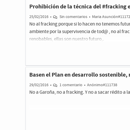
trabajando en la creación de valor a partir del pa
Prohibición de la técnica del #fracking
empresas y entidades de referencia en la región i
las cuales poseen un profundo conocimiento del sec
25/02/2016
•
Sin comentarios
•
Maria Asunción#1117
de la Construcción, entendemos que, si es precis
No al fracking porque si lo hacen no tenemos futu
empresas incluidas en este apartado con el objeti
ambiente por la supervivencia de tod@ , no al fra
a nivel nacional e internacional, debería haber, a
renobables, ellas son nuestro futuro,.
destinado a incorporar el valor añadido del Patrim
Basen el Plan en desarrollo sostenible, 
29/02/2016
•
1 comentario
•
Anónimo#111738
No a Garoña, no a fracking. Y no a sacar rédito a 