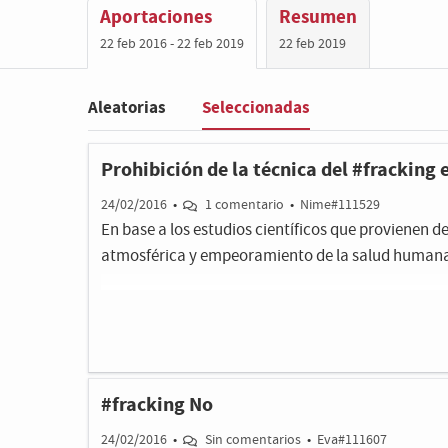
Aportaciones
Resumen
22 feb 2016 - 22 feb 2019
22 feb 2019
Seleccionadas
Aleatorias
Filter
:
Prohibición de la técnica del #fracking
24/02/2016
•
1 comentario
•
Nime#111529
En base a los estudios científicos que provienen
atmosférica y empeoramiento de la salud human
#fracking No
24/02/2016
•
Sin comentarios
•
Eva#111607