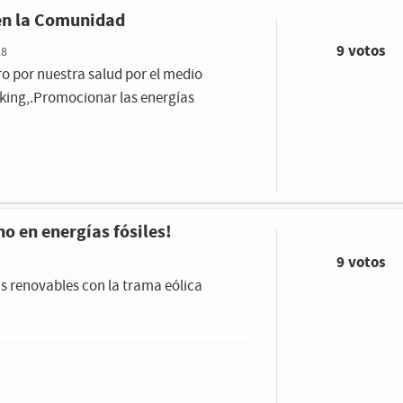
trimonio cultural, con más de 20
 en la Comunidad
ncluidas en dicho grupo de Patrimonio,
tor. Al igual que pasa con la Industria
9 votos
28
o homogeneizar los CNAES de las
ro por nuestra salud por el medio
vo de realizar estadísticas comparativas
cking,.Promocionar las energías
l menos, un apartado específico
onio a este ámbito industrial.
no en energías fósiles!
9 votos
las renovables con la trama eólica