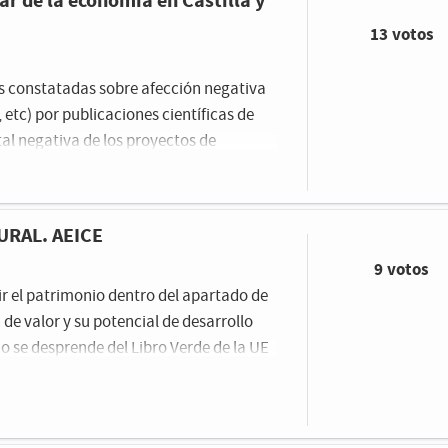
ar de la economía en Castilla y
13 votos
es constatadas sobre afección negativa
tc) por publicaciones científicas de
al negativa de los proyectos de
Así también, el posicionamiento de la
 teniendo en cuenta la oposición de una
 de la Unión Europea con unanimidad en
URAL. AEICE
o hipotecarse y apostar por las energías
9 votos
uir el patrimonio dentro del apartado de
de valor y su potencial de desarrollo
 se desprende del Libro Verde de la UE
creativas (ECC), así como de los trabajos
Patrimonio del Clúster AEICE. En este
 en Castilla y León, AEICE, que está