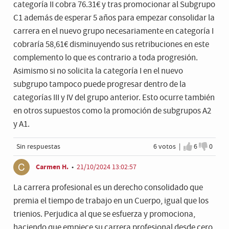
categoría II cobra 76.31€ y tras promocionar al Subgrupo
C1 además de esperar 5 años para empezar consolidar la
carrera en el nuevo grupo necesariamente en categoría I
cobraría 58,61€ disminuyendo sus retribuciones en este
complemento lo que es contrario a toda progresión.
Asimismo si no solicita la categoría I en el nuevo
subgrupo tampoco puede progresar dentro de la
categorías III y IV del grupo anterior. Esto ocurre también
en otros supuestos como la promoción de subgrupos A2
y A1.
Sin respuestas
6 votos |
6
0
Estoy de a
No est
Carmen H.
•
21/10/2024 13:02:57
La carrera profesional es un derecho consolidado que
premia el tiempo de trabajo en un Cuerpo, igual que los
trienios. Perjudica al que se esfuerza y promociona,
haciendo que empiece su carrera profesional desde cero.