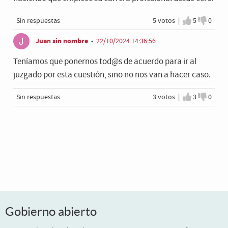
Sin respuestas
5 votos |
5
0
Estoy de a
No est
Juan sin nombre
•
22/10/2024 14:36:56
Teníamos que ponernos tod@s de acuerdo para ir al
juzgado por esta cuestión, sino no nos van a hacer caso.
Sin respuestas
3 votos |
3
0
Estoy de a
No est
Gobierno abierto