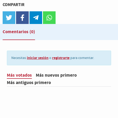
COMPARTIR
twitter
facebook
telegram
whatsapp
Comentarios
(0)
iniciar sesión
registrarte
Necesitas
o
para comentar.
Más votados
Más nuevos primero
Más antiguos primero