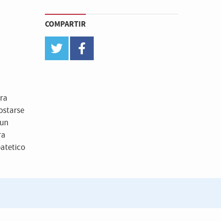
COMPARTIR
twitter
facebook
ara
ostarse
 un
ra
patetico