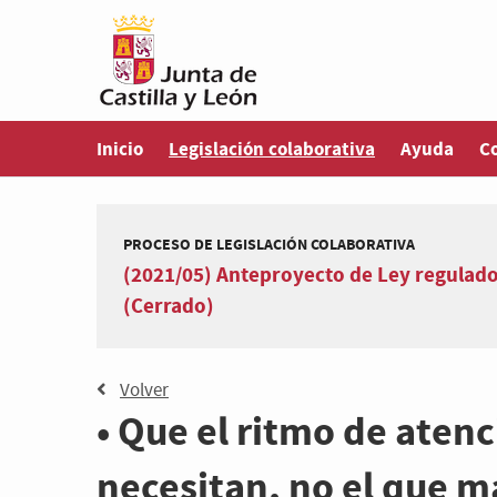
Estás en
Inicio
Legislación colaborativa
Ayuda
C
PROCESO DE LEGISLACIÓN COLABORATIVA
(2021/05) Anteproyecto de Ley regulador
(Cerrado)
Volver
• Que el ritmo de atenc
necesitan, no el que ma