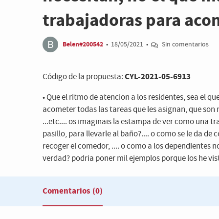
trabajadoras para acom
Belen#200542
•
18/05/2021
•
Sin comentarios
CYL-2021-05-6913
Código de la propuesta:
• Que el ritmo de atencion a los residentes, sea el q
acometer todas las tareas que les asignan, que son
...etc.... os imaginais la estampa de ver como una t
pasillo, para llevarle al baño?.... o como se le da
recoger el comedor, .... o como a los dependientes no
verdad? podria poner mil ejemplos porque los he visto 
Comentarios
(0)