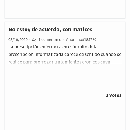
No estoy de acuerdo, con matices
08/10/2020
•
1 comentario
•
Anónimo#185720
La prescripción enfermera en el ámbito de la
prescripción informatizada carece de sentido cuando se
realice para prorrogar tratamientos cronicos cuya
prescripción haya caducado. La indicación de dicho
tratamiento debe ser reevaluada por un médico y no
siquiera tras un periodo de formación enfermería
estaría capacitada para dicha actuación. La
3 votos
prescripción enfermera si estaría justificada en el caso
de matronas especialistas y procesos leves
relacionados con el embarazo.