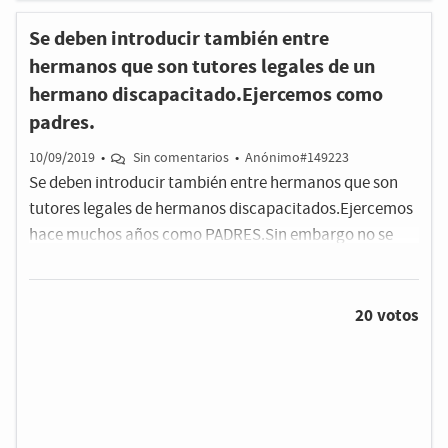
Se deben introducir también entre
hermanos que son tutores legales de un
hermano discapacitado.Ejercemos como
padres.
10/09/2019
•
Sin comentarios
•
Anónimo#149223
Se deben introducir también entre hermanos que son
tutores legales de hermanos discapacitados.Ejercemos
hace muchos años como PADRES.Sin embargo no se
nos tiene en cuenta como directos.En Cantabria y otras
Comunidades ya lo han arreglado.
20 votos