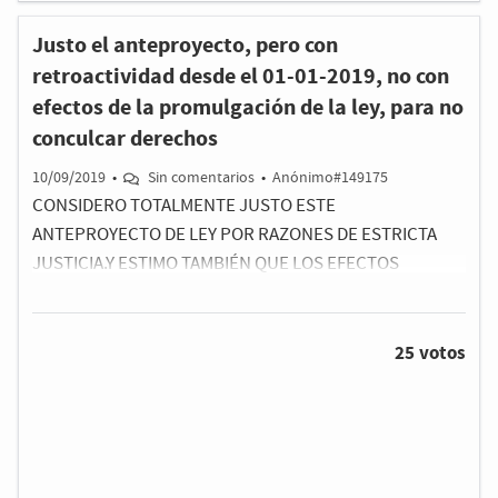
aquellas inspecciones que se esten tramitando al
Justo el anteproyecto, pero con
amparo de la ley que esta a punto de suprimirse.
retroactividad desde el 01-01-2019, no con
efectos de la promulgación de la ley, para no
conculcar derechos
10/09/2019
•
Sin comentarios
•
Anónimo#149175
CONSIDERO TOTALMENTE JUSTO ESTE
ANTEPROYECTO DE LEY POR RAZONES DE ESTRICTA
JUSTICIA.Y ESTIMO TAMBIÉN QUE LOS EFECTOS
RETROACTIVOS DE ESTA LEY SEAN DESDE EL 1 DE
ENERO DE 2019, CON EL FIN DE BENEFICIAR,
FUNDAMENTALMENTE, A LOS HEREDEROS QUE HAN
25 votos
TENIDO LA DESGRACIA DE PERDER A SUS SERES
QUERIDOS EN ESTE AÑO.PERO ENTIENDO ADEMÁS,
CON EL DEBIDO RESPETO, QUE APLICAR LOS EFECTOS
DE ESTA FUTURA LEY A LA FECHA DE SU
PROMULGACIÓN, CONCULCARÍA Y PERJUDICARÍA