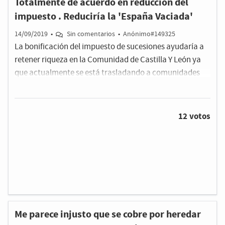
Totalmente de acuerdo en reducción del
impuesto . Reduciría la 'España Vaciada'
14/09/2019
•
Sin comentarios
•
Anónimo#149325
La bonificación del impuesto de sucesiones ayudaría a
retener riqueza en la Comunidad de Castilla Y León ya
que actualmente se está trasladando a comunidades
cercanas donde el impuesto está bonificado. Se
traslada capital y se trasladan empadronamientos
hagan uso o no de los servicios de la Comunidad. Es un
12 votos
factor importante de la 'España vaciada'.
Me parece injusto que se cobre por heredar