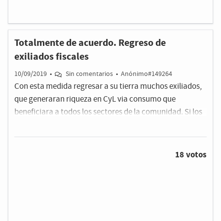
Totalmente de acuerdo. Regreso de
exiliados fiscales
10/09/2019
•
Sin comentarios
•
Anónimo#149264
Con esta medida regresar a su tierra muchos exiliados,
que generaran riqueza en CyL via consumo que
beneficiara a todos los sectores de la comunidad. Si los
grandes consumidores se van de nuestra comunidad
que expectativa le queda al comercio local ?
18 votos