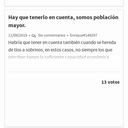
Hay que tenerlo en cuenta, somos población
mayor.
11/09/2019
•
Sin comentarios
•
Enrique#149297
Habría que tener en cuenta también cuando se hereda
de tíos a sobrinos, en estos casos, no siempre los que
perciben tienen la suficiente capacidad económica
como para adelantar los costos que acarrea esta
situación, además suelen ser situaciones que por unos u
otros motivos(principalmente la parte económica)
13 votos
tardan en resolverse, aún habiendo testamentos, pero si
se pudiese hacer donación en vida, a menor coste que lo
actual, igual cambiaría esta situación.