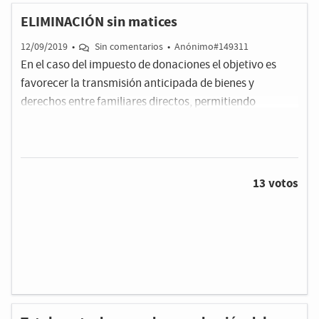
ELIMINACIÓN sin matices
12/09/2019
•
Sin comentarios
•
Anónimo#149311
En el caso del impuesto de donaciones el objetivo es
favorecer la transmisión anticipada de bienes y
derechos entre familiares directos, permitiendo
adelantar en vida la ayuda económica a las familias
como un acto de generosidad, en casos de necesidad o
de financiación de actividad económica sin tener que
esperar al fallecimiento. Asimismo, en las sucesiones, se
13 votos
pretende que el patrimonio acumulado con años de
esfuerzo sea transmitido a familiares directos, sin que
sea objeto de una nueva imposición.NO entiendo este
párrafo, hay que eliminarlo, como han dicho PP y
Ciudadanos y como está en Madrid, Andalucía.Y Las
Plusvalias? y el Patrimonio?