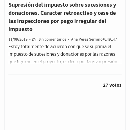
más que generoso).
Supresión del impuesto sobre sucesiones y
donaciones. Caracter retroactivo y cese de
las inspecciones por pago irregular del
impuesto
11/09/2019
•
Sin comentarios
•
Ana Pérez Serrano#149147
Estoy totalmente de acuerdo con que se suprima el
impuesto de sucesiones y donaciones por las razones
que figuran en el proyecto, es decir por la gran presión
fiscal que supone para los herederos pagar impuestos
sobre unos bienes respecto de los cuales ya habian
tributado los causantes, además de promover la
27 votos
continuacion de las empresas y negocios familiares
entre los descendientes.Pero es que además debería
tener CARACTER RETROACTIVO para todos aquellos que
SUFRIERON el IMPUESTO, porque tan injusto es ahora
como antes.Por supuesto sugiero, que paralelamente a
la tramitación de la ley , cesen automaticamente todas