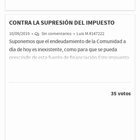
CONTRA LA SUPRESIÓN DEL IMPUESTO
10/09/2019
•
Sin comentarios
•
Luis M.#147222
Suponemos que el endeudamiento de la Comunidad a
día de hoy es inexistente, como para que se pueda
prescindir de esta fuente de financiación.Este impuesto
aporta a las arcas de la Comunidad, aproximadamente,
200 millones de euros (más de 33.000 millones de las
antiguas pesetas, que se dice pronto).Dicho impuesto
afecta exclusivamente a los grandes capitales, pues el
35 votos
‘ciudadano de a pie’ no tiene que sufragarlo gracias a
las reducciones y bonificaciones existentes en la
actualidad.No es lo mismo heredar una vivienda normal
y unos pequeños ahorros que heredar 2 ó 3 millones de
euros.No es lo mismo heredar un pequeño negocio que
una gran empresa.El artículo 31.1 de la Constitución