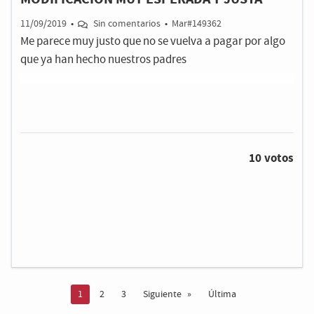
11/09/2019
•
Sin comentarios
•
Mar#149362
Me parece muy justo que no se vuelva a pagar por algo
que ya han hecho nuestros padres
10 votos
Estás en la página
1
2
3
Siguiente
Última