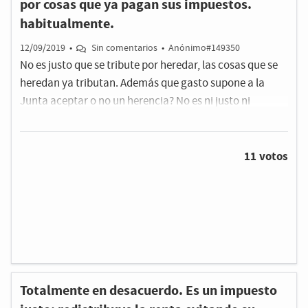
por cosas que ya pagan sus impuestos.
habitualmente.
12/09/2019
•
Sin comentarios
•
Anónimo#149350
No es justo que se tribute por heredar, las cosas que se
heredan ya tributan. Además que gasto supone a la
Junta aceptar o no un herencia? No es ni justo ni
legítimo. Un impuesto debe tener una contraprestación
no debe ser únicamente por recaudar.
11 votos
Totalmente en desacuerdo. Es un impuesto