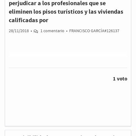
perjudicar a los profesionales que se
abandonados-por-el-ayuntamiento-de-san-javier-
eliminen los pisos turísticos y las viviendas
desde-2007 Gracias por firmar y COMPARTIR el
enlace.Asunción hermana de Pilar.
calificadas por
28/11/2018
•
1 comentario
•
FRANCISCO GARCÍA#126137
1 voto