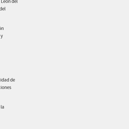
 León del
del
ón
 y
nidad de
ciones
 la