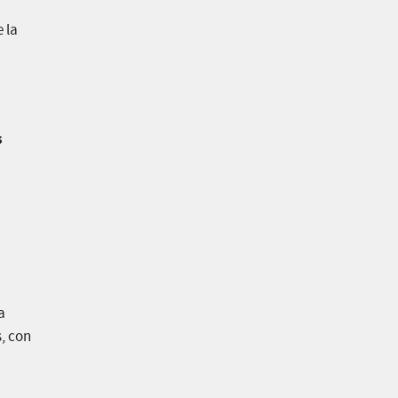
e la
s
a
, con