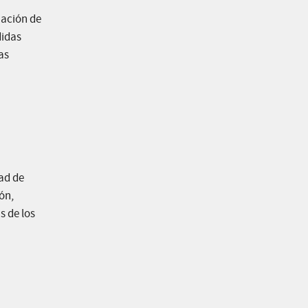
uación de
didas
as
ad de
ón,
s de los