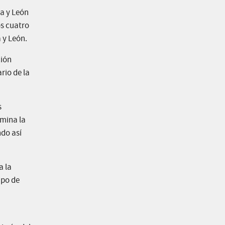
la y León
os cuatro
a y León.
ción
rio de la
s
rmina la
ndo así
a la
ipo de