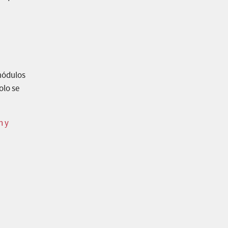
 módulos
olo se
n y