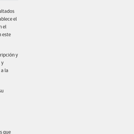
ultados
ablece el
n el
n este
ripción y
 y
 a la
su
os que