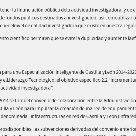
ner la financiación pública dela actividad investigadora, y de 
de fondos públicos destinados a investigación, así comoutilizar t
ner elnivel de calidad investigadora que existe en nuestra regió
o científico permiten que se evite la duplicidad y aumente laef
 para una Especialización Inteligente de Castilla yLeón 2014-2020
 elLiderazgo Tecnológico, el objetivo específico 2.2 “Incrementar
 actividad investigadora”.
2014 se firmóel convenio de colaboración entre la Administració
astilla y León para impulsar la creación deuna red de equipamient
denominada “Infraestructuras en red de Castilla y León (Infrared
erosdisponibles, las subvenciones derivadas del convenio anteri