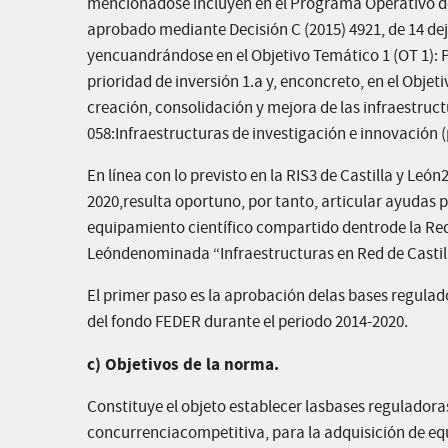
mencionadose incluyen en el Programa Operativo de
aprobado mediante Decisión C (2015) 4921, de 14 dej
yencuandrándose en el Objetivo Temático 1 (OT 1): Po
prioridad de inversión 1.a y, enconcreto, en el Objeti
creación, consolidación y mejora de las infraestruct
058:Infraestructuras de investigación e innovación (
En línea con lo previsto en la RIS3 de Castilla y Le
2020,resulta oportuno, por tanto, articular ayudas 
equipamiento científico compartido dentrode la Red
Leóndenominada “Infraestructuras en Red de Castill
El primer paso es la aprobación delas bases regulad
del fondo FEDER durante el periodo 2014-2020.
c) Objetivos de la norma.
Constituye el objeto establecer lasbases regulador
concurrenciacompetitiva, para la adquisición de eq