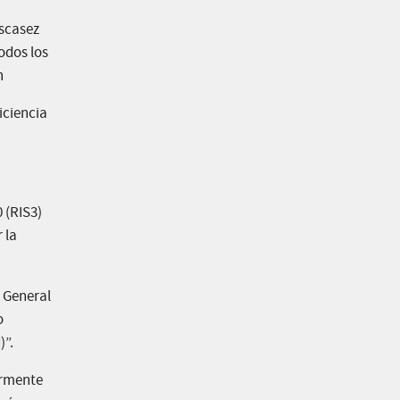
escasez
odos los
n
iciencia
 (RIS3)
 la
n General
o
)”.
ormente