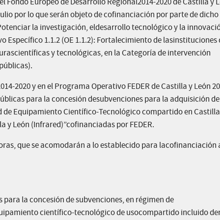
l Fondo Europeo de Desarrollo Regional2014-2020 de Castilla y 
ulio por lo que serán objeto de cofinanciación por parte de dicho
tenciar la investigación, eldesarrollo tecnológico y la innovació
vo Específico 1.1.2 (OE 1.1.2): Fortalecimiento de lasinstituciones 
urascientíficas y tecnológicas, en la Categoría de intervención
públicas).
ón2014-2020 y en el Programa Operativo FEDER de Castilla y León 2
públicas para la concesión desubvenciones para la adquisición de
 de Equipamiento Científico-Tecnológico compartido en Castilla
a y León (Infrared)”cofinanciadas por FEDER.
oras, que se acomodarán a lo establecido para lacofinanciación 
as para la concesión de subvenciones, en régimen de
uipamiento científico-tecnológico de usocompartido incluido de