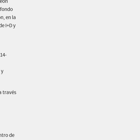
León
 fondo
n, en la
de I+D y
014-
 y
a través
ntro de