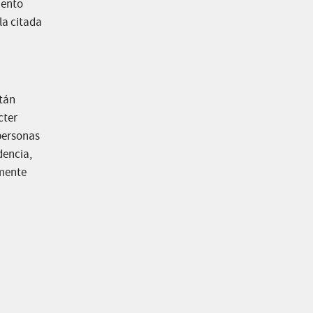
iento
la citada
stán
cter
 personas
dencia,
lmente