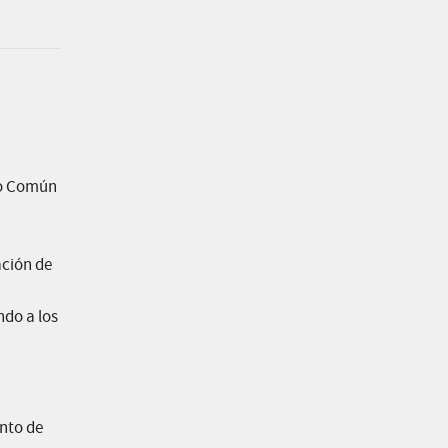
ivo Común
ación de
ndo a los
ento de