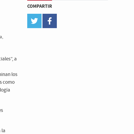
COMPARTIR
twitter
facebook
a,
iales”, a
minan los
os como
logía
es
 la