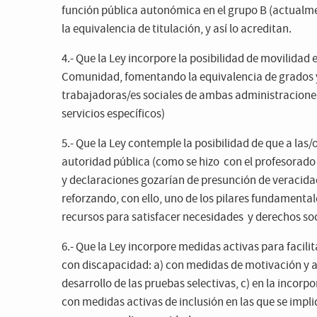
función pública autonómica en el grupo B (actualme
la equivalencia de titulación, y así lo acreditan.
4.- Que la Ley incorpore la posibilidad de movilidad
Comunidad, fomentando la equivalencia de grados y
trabajadoras/es sociales de ambas administraciones
servicios específicos)
5.- Que la Ley contemple la posibilidad de que a las
autoridad pública (como se hizo con el profesorado m
y declaraciones gozarían de presunción de veracidad
reforzando, con ello, uno de los pilares fundamental
recursos para satisfacer necesidades y derechos soc
6.- Que la Ley incorpore medidas activas para facili
con discapacidad: a) con medidas de motivación y ap
desarrollo de las pruebas selectivas, c) en la incorp
con medidas activas de inclusión en las que se impli