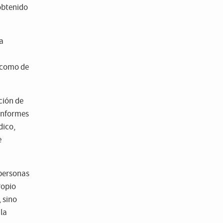
obtenido
la
- como de
ción de
 informes
dico,
e
 personas
ropio
, sino
 la