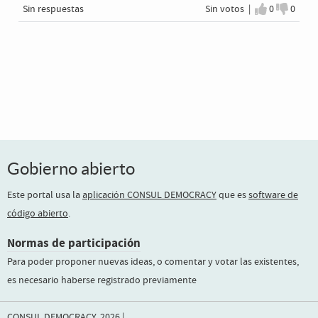
Sin respuestas
Sin votos |
0
0
Estoy de a
No est
Gobierno abierto
Este portal usa la
aplicación CONSUL DEMOCRACY
que es
software de
código abierto
.
Normas de participación
Para poder proponer nuevas ideas, o comentar y votar las existentes,
es necesario haberse registrado previamente
CONSUL DEMOCRACY, 2026 |