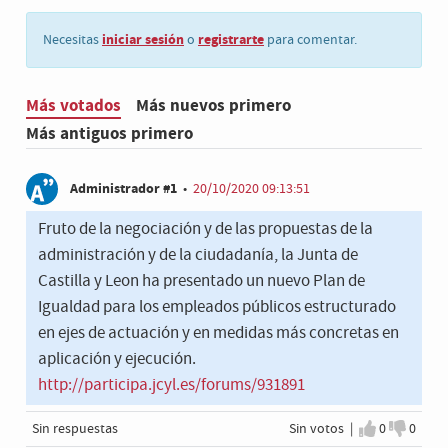
iniciar sesión
registrarte
Necesitas
o
para comentar.
Más votados
Más nuevos primero
Más antiguos primero
Administrador #1
•
20/10/2020 09:13:51
Fruto de la negociación y de las propuestas de la
administración y de la ciudadanía, la Junta de
Castilla y Leon ha presentado un nuevo Plan de
Igualdad para los empleados públicos estructurado
en ejes de actuación y en medidas más concretas en
aplicación y ejecución.
http://participa.jcyl.es/forums/931891
Sin respuestas
Sin votos |
0
0
Estoy de a
No est