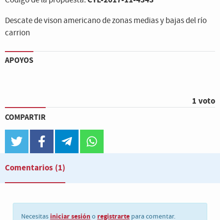
Código de la propuesta:
Descate de vison americano de zonas medias y bajas del río
carrion
APOYOS
1 voto
COMPARTIR
twitter
facebook
telegram
whatsapp
Comentarios
(1)
iniciar sesión
registrarte
Necesitas
o
para comentar.