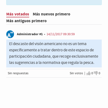
Más votados
Más nuevos primero
Más antiguos primero
Administrador #1
•
14/11/2017 09:30:59
El descaste del visón americano no es un tema
específicamente a tratar dentro de este espacio de
participación ciudadana, que recoge exclusivamente
las sugerencias a la normativa que regula la pesca.
Sin respuestas
Sin votos |
0
0
Estoy de a
No est