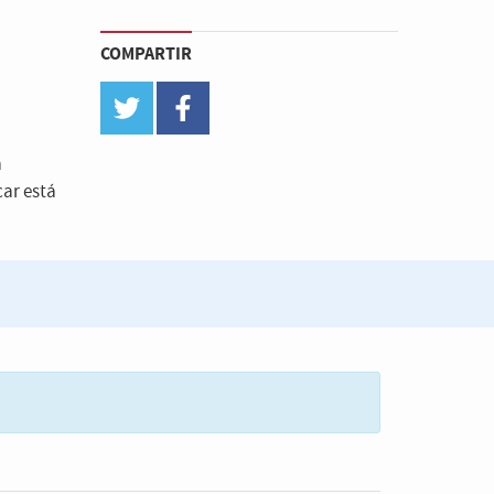
COMPARTIR
twitter
facebook
a
car está