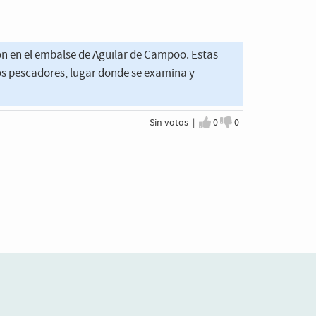
n en el embalse de Aguilar de Campoo. Estas
los pescadores, lugar donde se examina y
Sin votos |
0
0
Estoy de acuerdo
No estoy de acuer