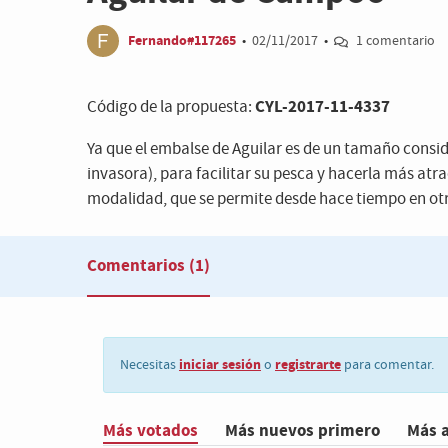
Fernando#117265
•
02/11/2017
•
1 comentario
CYL-2017-11-4337
Código de la propuesta:
Ya que el embalse de Aguilar es de un tamaño consid
invasora), para facilitar su pesca y hacerla más atr
modalidad, que se permite desde hace tiempo en o
Comentarios
(1)
iniciar sesión
registrarte
Necesitas
o
para comentar.
Más votados
Más nuevos primero
Más 